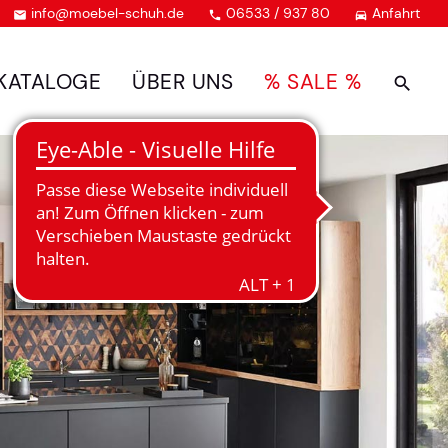
info@moebel-schuh.de
06533 / 937 80
Anfahrt



KATALOGE
ÜBER UNS
% SALE %