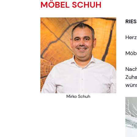
MÖBEL SCHUH
RIE
Herz
Möbe
Nach
Zuha
wün
Mirko Schuh