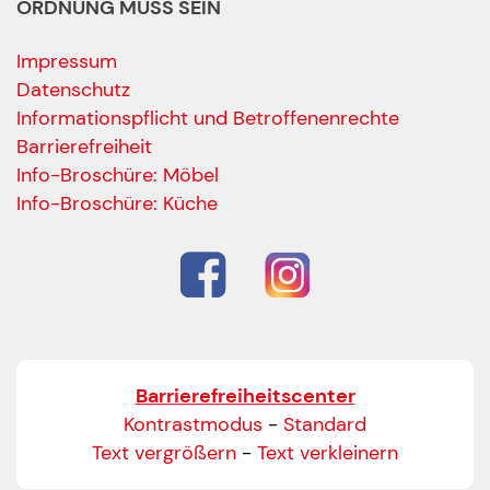
ORDNUNG MUSS SEIN
Impressum
Datenschutz
Informationspflicht und Betroffenenrechte
Barrierefreiheit
Ihre Kontaktdaten
Info-Broschüre: Möbel
Alle mit Stern gekennzeichneten Felder sind Pfli
Name
*
Info-Broschüre: Küche
Bitte geben Sie Ihren vollständigen Namen ein.
E-Mail-Adresse
*
Bitte geben Sie eine gültige E-Mail-Adresse ein.
Barrierefreiheitscenter
Telefon
*
Kontrastmodus
-
Standard
Text vergrößern
-
Text verkleinern