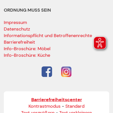
ORDNUNG MUSS SEIN
Impressum
Datenschutz
Informationspflicht und Betroffenenrechte
Barrierefreiheit
Ihre Kontaktdaten
Info-Broschüre: Möbel
Alle mit Stern gekennzeichneten Felder sind Pfli
Name
*
Info-Broschüre: Küche
Bitte geben Sie Ihren vollständigen Namen ein.
E-Mail-Adresse
*
Bitte geben Sie eine gültige E-Mail-Adresse ein.
Barrierefreiheitscenter
Telefon
*
Kontrastmodus
-
Standard
Text vergrößern
-
Text verkleinern