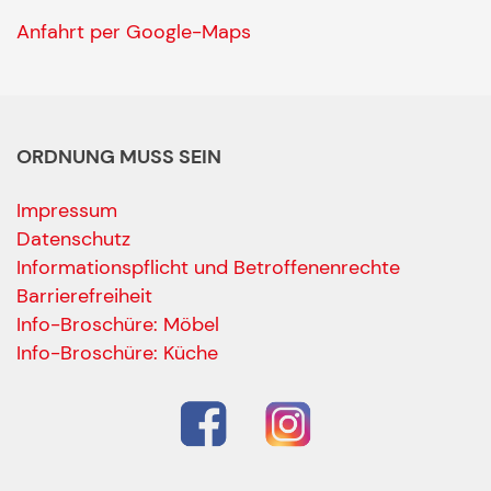
Anfahrt per Google-Maps
ORDNUNG MUSS SEIN
Impressum
Datenschutz
Informationspflicht und Betroffenenrechte
Barrierefreiheit
Ihre Kontaktdaten
Info-Broschüre: Möbel
Alle mit Stern gekennzeichneten Felder sind Pfli
Name
*
Info-Broschüre: Küche
Bitte geben Sie Ihren vollständigen Namen ein.
E-Mail-Adresse
*