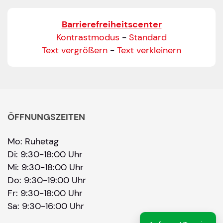
Bitte geben Sie eine gültige E-Mail-Adresse ein.
Barrierefreiheitscenter
Telefon
*
Kontrastmodus
-
Standard
Text vergrößern
-
Text verkleinern
Ihr Wunschtermin / Rückruf
Bitte Anliegen wählen
ÖFFNUNGSZEITEN
Mo: Ruhetag
Wählen Sie aus, ob Sie einen Termin wünschen
Di: 9:30-18:00 Uhr
Datum
Mi: 9:30-18:00 Uhr
Do: 9:30-19:00 Uhr
Fr: 9:30-18:00 Uhr
Sie können ein Datum ab übermorgen auswähl
Sa: 9:30-16:00 Uhr
Uhrzeit