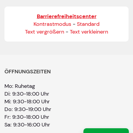
Bitte geben Sie eine gültige E-Mail-Adresse ein.
Barrierefreiheitscenter
Telefon
*
Kontrastmodus
-
Standard
Text vergrößern
-
Text verkleinern
Ihr Wunschtermin / Rückruf
Bitte Anliegen wählen
ÖFFNUNGSZEITEN
Mo: Ruhetag
Wählen Sie aus, ob Sie einen Termin wünschen
Di: 9:30-18:00 Uhr
Datum
Mi: 9:30-18:00 Uhr
Do: 9:30-19:00 Uhr
Fr: 9:30-18:00 Uhr
Sie können ein Datum ab übermorgen auswähl
Sa: 9:30-16:00 Uhr
Uhrzeit