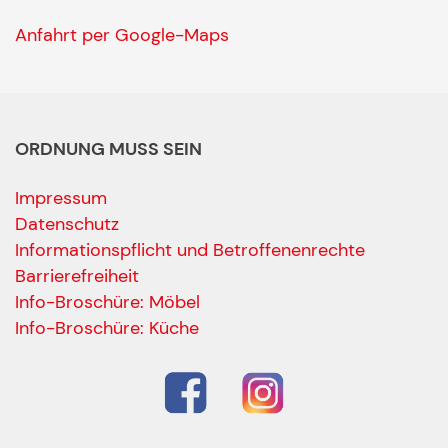
Anfahrt per Google-Maps
ORDNUNG MUSS SEIN
Impressum
Datenschutz
Informationspflicht und Betroffenenrechte
Barrierefreiheit
Ihre Kontaktdaten
Info-Broschüre: Möbel
Alle mit Stern gekennzeichneten Felder sind Pfli
Name
*
Info-Broschüre: Küche
Bitte geben Sie Ihren vollständigen Namen ein.
E-Mail-Adresse
*