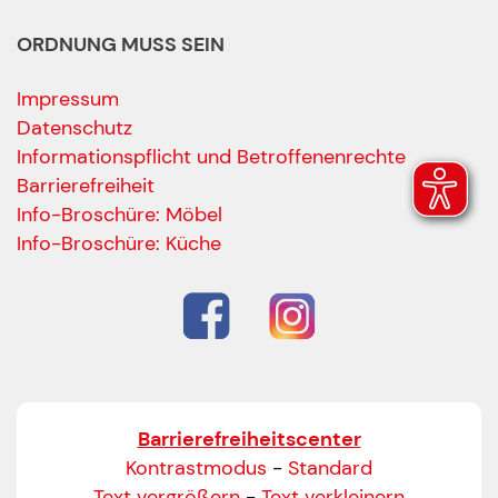
ORDNUNG MUSS SEIN
Impressum
Datenschutz
Informationspflicht und Betroffenenrechte
Barrierefreiheit
Ihre Kontaktdaten
Info-Broschüre: Möbel
Alle mit Stern gekennzeichneten Felder sind Pfli
Name
*
Info-Broschüre: Küche
Bitte geben Sie Ihren vollständigen Namen ein.
E-Mail-Adresse
*
Bitte geben Sie eine gültige E-Mail-Adresse ein.
Barrierefreiheitscenter
Telefon
*
Kontrastmodus
-
Standard
Text vergrößern
-
Text verkleinern