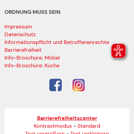
ORDNUNG MUSS SEIN
Impressum
Datenschutz
Informationspflicht und Betroffenenrechte
Barrierefreiheit
Ihre Kontaktdaten
Info-Broschüre: Möbel
Alle mit Stern gekennzeichneten Felder sind Pfli
Name
*
Info-Broschüre: Küche
Bitte geben Sie Ihren vollständigen Namen ein.
E-Mail-Adresse
*
Bitte geben Sie eine gültige E-Mail-Adresse ein.
Barrierefreiheitscenter
Telefon
*
Kontrastmodus
-
Standard
Text vergrößern
-
Text verkleinern