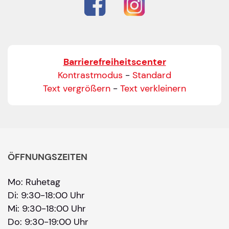
Bitte geben Sie Ihren vollständigen Namen ein.
E-Mail-Adresse
*
Bitte geben Sie eine gültige E-Mail-Adresse ein.
Barrierefreiheitscenter
Telefon
*
Kontrastmodus
-
Standard
Text vergrößern
-
Text verkleinern
Ihr Wunschtermin / Rückruf
Bitte Anliegen wählen
ÖFFNUNGSZEITEN
Mo: Ruhetag
Wählen Sie aus, ob Sie einen Termin wünschen
Di: 9:30-18:00 Uhr
Datum
Mi: 9:30-18:00 Uhr
Do: 9:30-19:00 Uhr