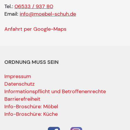
Tel.:
06533 / 937 80
Email:
info@moebel-schuh.de
Anfahrt per Google-Maps
ORDNUNG MUSS SEIN
Impressum
Datenschutz
Informationspflicht und Betroffenenrechte
Barrierefreiheit
Ihre Kontaktdaten
Info-Broschüre: Möbel
Alle mit Stern gekennzeichneten Felder sind Pfli
Name
*
Info-Broschüre: Küche