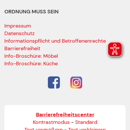
ORDNUNG MUSS SEIN
Impressum
Datenschutz
Informationspflicht und Betroffenenrechte
Barrierefreiheit
Ihre Kontaktdaten
Info-Broschüre: Möbel
Alle mit Stern gekennzeichneten Felder sind Pfli
Name
*
Info-Broschüre: Küche
Bitte geben Sie Ihren vollständigen Namen ein.
E-Mail-Adresse
*
Bitte geben Sie eine gültige E-Mail-Adresse ein.
Barrierefreiheitscenter
Telefon
*
Kontrastmodus
-
Standard
Text vergrößern
-
Text verkleinern